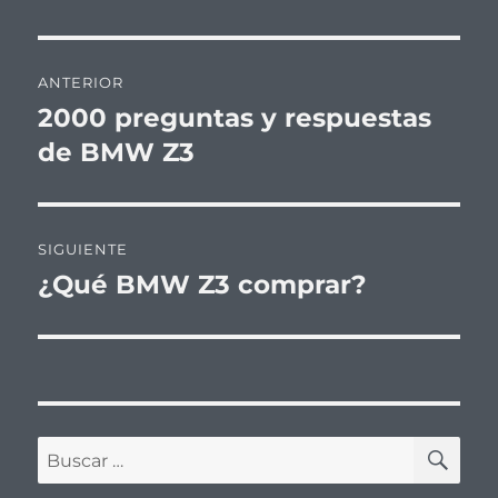
Navegación
ANTERIOR
de
2000 preguntas y respuestas
Entrada
anterior:
de BMW Z3
entradas
SIGUIENTE
¿Qué BMW Z3 comprar?
Entrada
siguiente:
BU
Buscar
por: