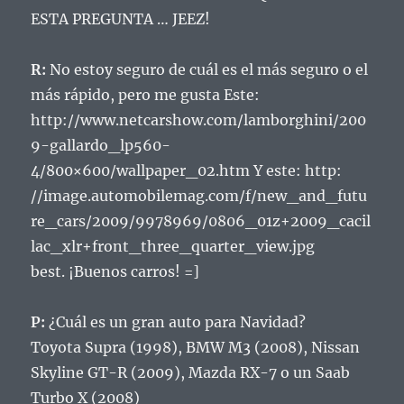
ESTA PREGUNTA … JEEZ!
R:
No estoy seguro de cuál es el más seguro o el
más rápido, pero me gusta Este:
http://www.netcarshow.com/lamborghini/200
9-gallardo_lp560-
4/800×600/wallpaper_02.htm Y este: http:
//image.automobilemag.com/f/new_and_futu
re_cars/2009/9978969/0806_01z+2009_cacil
lac_xlr+front_three_quarter_view.jpg
best.
¡Buenos carros!
=]
P:
¿Cuál es un gran auto para Navidad?
Toyota Supra (1998), BMW M3 (2008), Nissan
Skyline GT-R (2009), Mazda RX-7 o un Saab
Turbo X (2008)