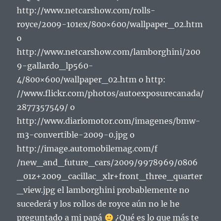
http://www.netcarshow.com/rolls-
royce/2009-101ex/800×600/wallpaper_02.htm
o
http://www.netcarshow.com/lamborghini/200
9-gallardo_lp560-
4/800×600/wallpaper_02.htm o http:
//www.flickr.com/photos/autoexposurecanada/
2877357549/ o
http://www.diariomotor.com/imagenes/bmw-
m3-convertible-2009-0.jpg o
http://image.automobilemag.com/f
/new_and_future_cars/2009/9978969/0806
_01z+2009_cacillac_xlr+front_three_quarter
_view.jpg el lamborghini probablemente no
sucederá y los rollos de royce aún no le he
preguntado a mi papá
¿Qué es lo que más te