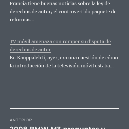
Francia tiene buenas noticias sobre la ley de
derechos de autor; el controvertido paquete de
reformas…
TV móvil amenaza con romper su disputa de
derechos de autor
En Kauppalehti, ayer, era una cuestión de cómo
la introducción de la televisión móvil estaba…
Navegación
ANTERIOR
de
2008 BMW M3 preguntas y
Entrada