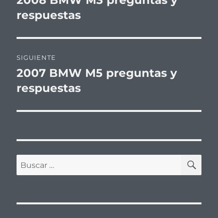
anterior:
respuestas
entradas
SIGUIENTE
2007 BMW M5 preguntas y
Entrada
siguiente:
respuestas
BU
Buscar
por: