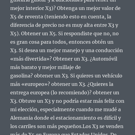
mejor interior X3)?
Obtenga un mejor valor de
X5 de reventa (teniendo esto en cuenta, la
diferencia de precio no es muy alta entre X3 y
X5).
Obtener un X5.
Si respondiste que no, no
es gran cosa para todos, entonces obtén un
X3.
Si desea un mejor manejo y una conducción
«más divertida»?
Obtener un X3.
¿Automóvil
más barato y mejor millaje de
gasolina?
obtener un X3.
Si quieres un vehículo
más «europeo»?
obtener un X3.
¿Quieres la
entrega europea (lo recomiendo)?
obtener un
X3.
Obtuve un X3 y no podría estar más feliz con
mi elección, especialmente cuando me mudé a
Alemania donde el estacionamiento es difícil y
los carriles son más pequeños.
Los X3 se venden
más de X5 en Europa que Estados Unidos.
De