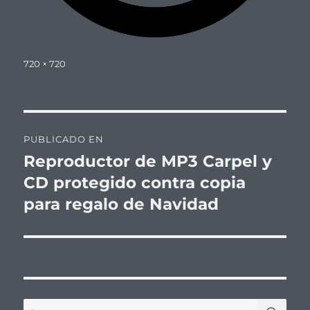
Tamaño
720 × 720
completo
Navegación
PUBLICADO EN
de
Reproductor de MP3 Carpel y
CD protegido contra copia
entradas
para regalo de Navidad
BU
Buscar