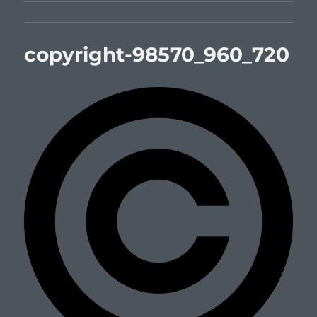
copyright-98570_960_720