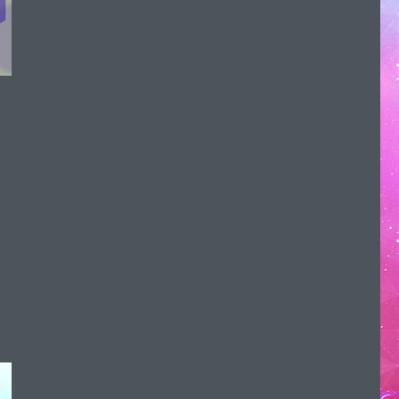
ea no se sentirá ilegal»