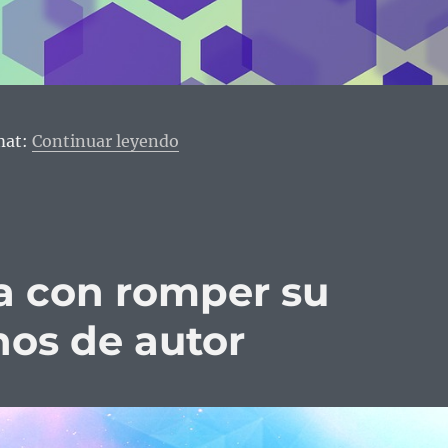
«Descargar programas de TV en lín
mat:
Continuar leyendo
a con romper su
hos de autor