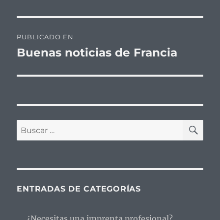
Navegación
PUBLICADO EN
de
Buenas noticias de Francia
entradas
BU
Buscar
por:
ENTRADAS DE CATEGORÍAS
¿Necesitas una imprenta profesional?