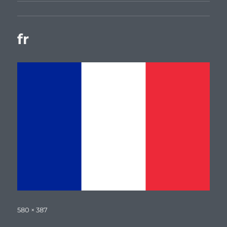
fr
Tamaño
580 × 387
completo