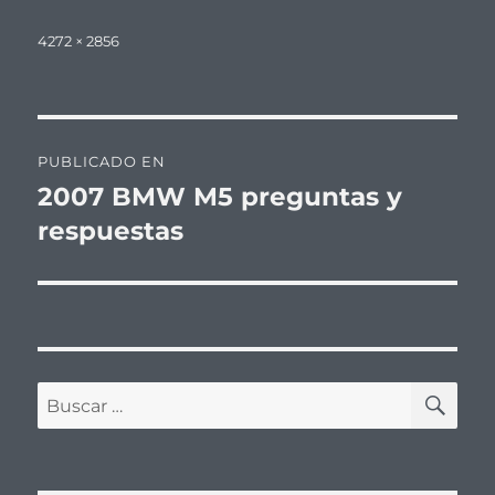
Tamaño
4272 × 2856
completo
Navegación
PUBLICADO EN
de
2007 BMW M5 preguntas y
respuestas
entradas
BU
Buscar
por: